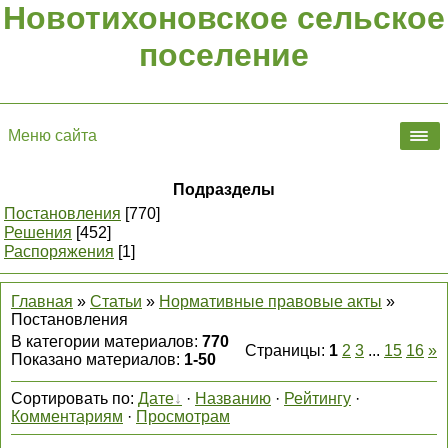
Новотихоновское сельское
поселение
Меню сайта
Подразделы
Постановления
[770]
Решения
[452]
Распоряжения
[1]
Главная
»
Статьи
»
Нормативные правовые акты
»
Постановления
В категории материалов
:
770
Страницы
:
1
2
3
...
15
16
»
Показано материалов
:
1-50
Сортировать по
:
Дате
·
Названию
·
Рейтингу
·
Комментариям
·
Просмотрам