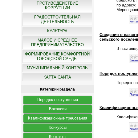
сельского 
ПРОТИВОДЕЙСТВИЕ
по адресу:
КОРРУПЦИИ
Меренцовой
ГРАДОСТРОИТЕЛЬНАЯ
ДЕЯТЕЛЬНОСТЬ
Конта
КУЛЬТУРА
Сведения о вакан
сельского поселен
МАЛОЕ И СРЕДНЕЕ
ПРЕДПРИНИМАТЕЛЬСТВО
В настояще
ФОРМИРОВАНИЕ КОМФОРТНОЙ
ГОРОДСКОЙ СРЕДЫ
Вакан
МУНИЦИПАЛЬНЫЙ КОНТРОЛЬ
Порядок поступле
КАРТА САЙТА
Порядок по
Категории раздела
Поряд
Порядок поступления
Квалификационные
Вакансии
Квалифика
Квалификационные требования
Конкурсы
Квали
Контакты