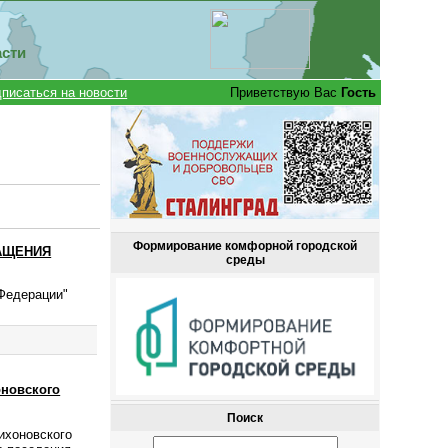
асти
писаться на новости
Приветствую Вас
Гость
Формирование комфорной городской
АЩЕНИЯ
среды
 Федерации"
оновского
Поиск
ихоновского