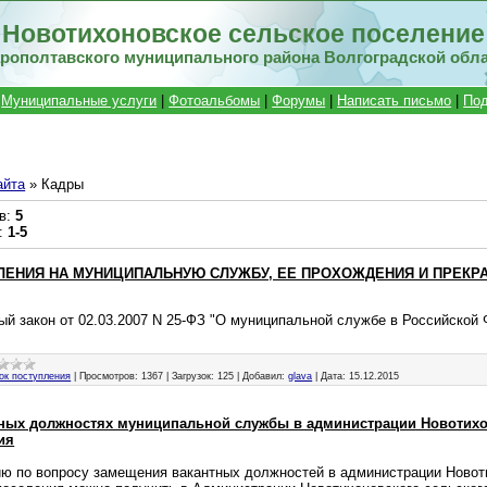
Новотихоновское сельское поселение
рополтавского муниципального района Волгоградской обл
|
Муниципальные услуги
|
Фотоальбомы
|
Форумы
|
Написать письмо
|
Под
айта
» Кадры
в
:
5
:
1-5
ЛЕНИЯ НА МУНИЦИПАЛЬНУЮ СЛУЖБУ, ЕЕ ПРОХОЖДЕНИЯ И ПРЕКР
й закон от 02.03.2007 N 25-ФЗ "О муниципальной службе в Российской
ок поступления
|
Просмотров:
1367
|
Загрузок:
125
|
Добавил:
glava
|
Дата:
15.12.2015
тных должностях муниципальной службы в администрации Новотих
ия
 по вопросу замещения вакантных должностей в администрации Новот