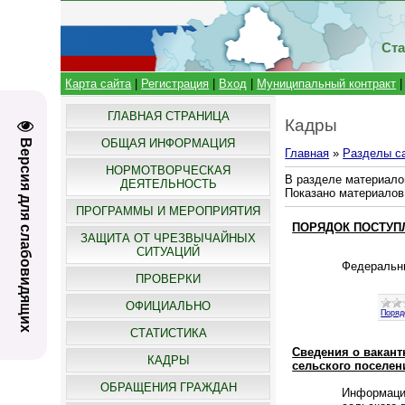
Ста
Карта сайта
|
Регистрация
|
Вход
|
Муниципальный контракт
ГЛАВНАЯ СТРАНИЦА
Кадры
ОБЩАЯ ИНФОРМАЦИЯ
Версия для слабовидящих
Главная
»
Разделы с
НОРМОТВОРЧЕСКАЯ
В разделе материало
ДЕЯТЕЛЬНОСТЬ
Показано материалов
ПРОГРАММЫ И МЕРОПРИЯТИЯ
ПОРЯДОК ПОСТУП
ЗАЩИТА ОТ ЧРЕЗВЫЧАЙНЫХ
СИТУАЦИЙ
Федеральны
ПРОВЕРКИ
ОФИЦИАЛЬНО
Поряд
СТАТИСТИКА
Сведения о вакан
КАДРЫ
сельского поселен
ОБРАЩЕНИЯ ГРАЖДАН
Информацию