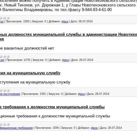
поселения можно получить в Администрации Новотихоновского сельског
 х. Новый Тихонов, ул. Дорожная 1, у Главы Новотихоновского сельского
 Валентины Владимировны, по тел./факсу 8-844-93-4-61-90
кты
|
Просмотров:
1593
|
Загрузок:
0
|
Добавил:
glava
|
Дата:
28.07.2014
тных должностях муниципальной службы в администрации Новотих
ия
е вакантных должностей нет
сии
|
Просмотров:
1276
|
Загрузок:
0
|
Добавил:
glava
|
Дата:
28.07.2014
ния на муниципальную службу
ступления на муниципальную службу
ок поступления
|
Просмотров:
1591
|
Загрузок:
0
|
Добавил:
glava
|
Дата:
28.07.2014
 требования к должностям муниципальной службы
ционные требования к должностям муниципальной службы
фикационные требования
|
Просмотров:
1556
|
Загрузок:
0
|
Добавил:
glava
|
Дата:
28.07.2014