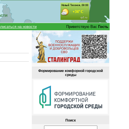
асти
писаться на новости
Приветствую Вас
Гость
Формирование комфорной городской
среды
Поиск