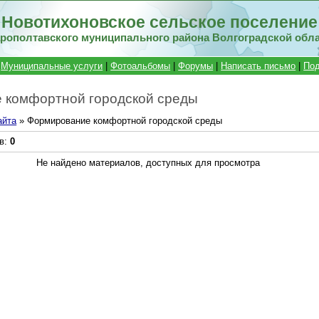
Новотихоновское сельское поселение
рополтавского муниципального района Волгоградской обл
|
Муниципальные услуги
|
Фотоальбомы
|
Форумы
|
Написать письмо
|
Под
 комфортной городской среды
айта
» Формирование комфортной городской среды
в
:
0
Не найдено материалов, доступных для просмотра