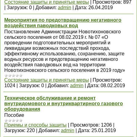
Состояние защиты и принятые меры
|
Просмотров:
897
|
Загрузок:
0
|
Добавил:
admin
|
Дата:
26.04.2019
Мероприятия по предотвращению негативного
воздействия паводковых вод
Постановление Администрации Новотихоновского
сельского поселения от 08.02.2019 г. № 07 «О
проведении подготовительных мероприятий и
ликвидации возможных последствий прохода,
эффективному использованию, сохранению, защите
водных ресурсов и предотвращению негативного
воздействия паводковых вод на территории
Новотихоновского сельского поселения в 2019 году»
Состояние защиты и принятые меры
|
Просмотров:
1024
|
Загрузок:
0
|
Добавил:
admin
|
Дата:
08.02.2019
Техническое обслуживание и ремонт
внутридомового и внутриквартирного газового
оборудования
Пособие
Приемы и способы защиты
|
Просмотров:
1206
|
Загрузок:
220
|
Добавил:
admin
|
Дата:
25.01.2019