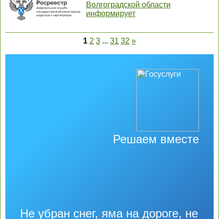
Волгоградской области
информирует
1
2
3
...
31
32
»
Решаем вместе
Не убран снег, яма на дороге, не