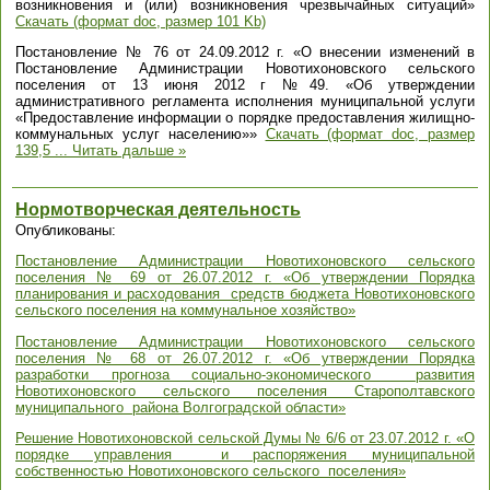
возникновения и (или) возникновения чрезвычайных ситуаций»
Скачать (формат doc, размер 101 Kb)
Постановление № 76 от 24.09.2012 г. «О внесении изменений в
Постановление Администрации Новотихоновского сельского
поселения от 13 июня 2012 г №49. «Об утверждении
административного регламента исполнения муниципальной услуги
«Предоставление информации о порядке предоставления жилищно-
коммунальных услуг населению»»
Скачать (формат doc, размер
139,5
...
Читать дальше »
Нормотворческая деятельность
Опубликованы:
Постановление Администрации Новотихоновского сельского
поселения № 69 от 26.07.2012 г. «Об утверждении Порядка
планирования и расходования средств бюджета Новотихоновского
сельского поселения на коммунальное хозяйство»
Постановление Администрации Новотихоновского сельского
поселения № 68 от 26.07.2012 г. «Об утверждении Порядка
разработки прогноза социально-экономического развития
Новотихоновского сельского поселения Старополтавского
муниципального района Волгоградской области»
Решение Новотихоновской сельской Думы № 6/6 от 23.07.2012 г. «О
порядке управления и распоряжения муниципальной
собственностью Новотихоновского сельского поселения»