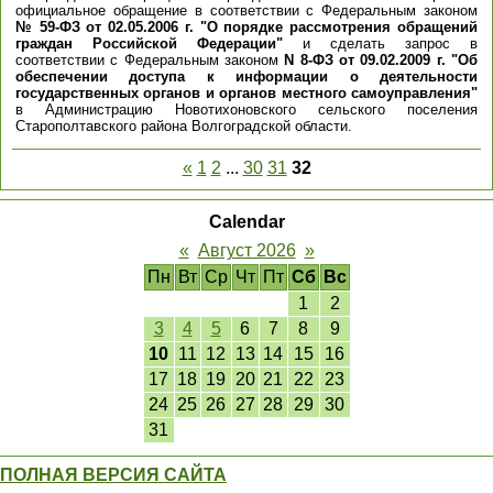
официальное обращение в соответствии с Федеральным законом
№ 59-ФЗ от 02.05.2006 г. "О порядке рассмотрения обращений
граждан Российской Федерации"
и сделать запрос в
соответствии с Федеральным законом
N 8-ФЗ от 09.02.2009 г. "Об
обеспечении доступа к информации о деятельности
государственных органов и органов местного самоуправления"
в Администрацию Новотихоновского сельского поселения
Старополтавского района Волгоградской области.
«
1
2
...
30
31
32
Calendar
«
Август 2026
»
Пн
Вт
Ср
Чт
Пт
Сб
Вс
1
2
3
4
5
6
7
8
9
10
11
12
13
14
15
16
17
18
19
20
21
22
23
24
25
26
27
28
29
30
31
ПОЛНАЯ ВЕРСИЯ САЙТА