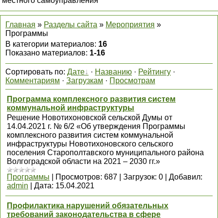
местного самоуправления
Главная
»
Разделы сайта
»
Мероприятия
»
Программы
В категории материалов
:
16
Показано материалов
:
1-16
Сортировать по
:
Дате
·
Названию
·
Рейтингу
·
Комментариям
·
Загрузкам
·
Просмотрам
Программа комплексного развития систем
коммунальной инфраструктуры
Решение Новотихоновской сельской Думы от
14.04.2021 г. № 6/2 «Об утверждения Программы
комплексного развития систем коммунальной
инфраструктуры Новотихоновского сельского
поселения Старополтавского муниципального района
Волгоградской области на 2021 – 2030 гг.»
Программы
|
Просмотров:
687
|
Загрузок:
0
|
Добавил:
admin
|
Дата:
15.04.2021
Профилактика нарушений обязательных
требований законодательства в сфере