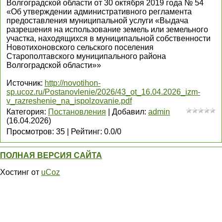
Волгоградской области от 30 октября 2019 года № 54
«Об утверждении административного регламента
предоставления муниципальной услуги «Выдача
разрешения на использование земель или земельного
участка, находящихся в муниципальной собственности
Новотихоновского сельского поселения
Старополтавского муниципального района
Волгоградской области»»
Источник
:
http://novotihon-
sp.ucoz.ru/Postanovlenie/2026/43_ot_16.04.2026_izm-
v_razreshenie_na_ispolzovanie.pdf
Категория
:
Постановления
|
Добавил
:
admin
(16.04.2026)
Просмотров
:
35
|
Рейтинг
:
0.0
/
0
ПОЛНАЯ ВЕРСИЯ САЙТА
Хостинг от
uCoz