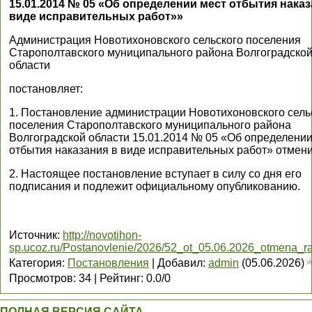
15.01.2014 № 05 «Об определении мест отбытия наказ
виде исправительных работ»»
Администрация Новотихоновского сельского поселения
Старополтавского муниципального района Волгоградско
области
постановляет:
1. Постановление администрации Новотихоновского сель
поселения Старополтавского муниципального района
Волгоградской области 15.01.2014 № 05 «Об определении
отбытия наказания в виде исправительных работ» отмени
2. Настоящее постановление вступает в силу со дня его
подписания и подлежит официальному опубликованию.
Источник
:
http://novotihon-
sp.ucoz.ru/Postanovlenie/2026/52_ot_05.06.2026_otmena_ra
Категория
:
Постановления
|
Добавил
:
admin
(05.06.2026)
Просмотров
:
34
|
Рейтинг
:
0.0
/
0
ПОЛНАЯ ВЕРСИЯ САЙТА