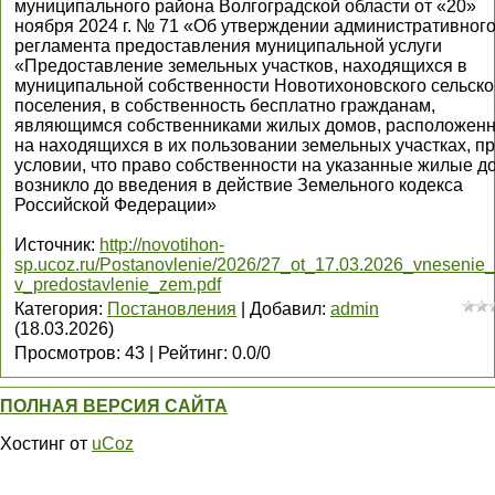
муниципального района Волгоградской области от «20»
ноября 2024 г. № 71 «Об утверждении административног
регламента предоставления муниципальной услуги
«Предоставление земельных участков, находящихся в
муниципальной собственности Новотихоновского сельско
поселения, в собственность бесплатно гражданам,
являющимся собственниками жилых домов, расположен
на находящихся в их пользовании земельных участках, п
условии, что право собственности на указанные жилые д
возникло до введения в действие Земельного кодекса
Российской Федерации»
Источник
:
http://novotihon-
sp.ucoz.ru/Postanovlenie/2026/27_ot_17.03.2026_vnesenie_
v_predostavlenie_zem.pdf
Категория
:
Постановления
|
Добавил
:
admin
(18.03.2026)
Просмотров
:
43
|
Рейтинг
:
0.0
/
0
ПОЛНАЯ ВЕРСИЯ САЙТА
Хостинг от
uCoz