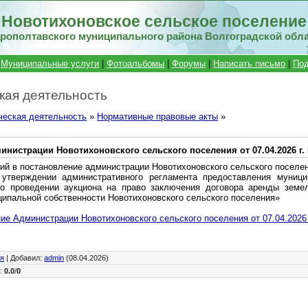
Новотихоновское сельское поселение
рополтавского муниципального района Волгоградской обл
|
Муниципальные услуги
|
Фотоальбомы
|
Форумы
|
Написать письмо
|
Под
кая деятельность
ческая деятельность
»
Нормативные правовые акты
»
нистрации Новотихоновского сельского поселения от 07.04.2026 г.
ий в постановление администрации Новотихоновского сельского поселен
утверждении административного регламента предоставления муници
о проведении аукциона на право заключения договора аренды земел
ипальной собственности Новотихоновского сельского поселения»
ие Администрации Новотихоновского сельского поселения от 07.04.2026 
ия
|
Добавил
:
admin
(08.04.2026)
г
:
0.0
/
0