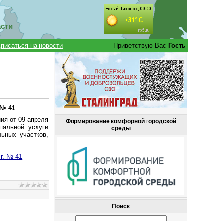
асти
писаться на новости
Приветствую Вас
Гость
 № 41
ия от 09 апреля
Формирование комфорной городской
пальной услуги
среды
ьных участков,
г. № 41
Поиск