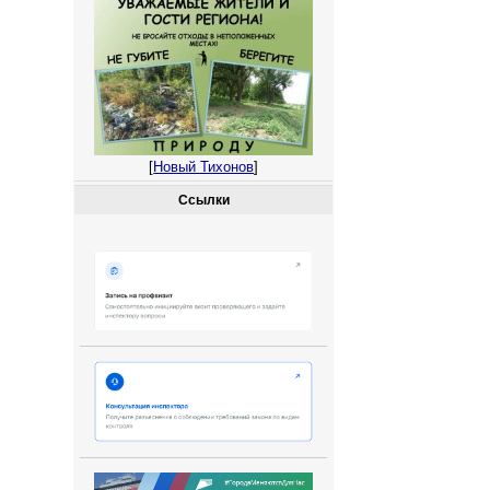
[
Новый Тихонов
]
Ссылки