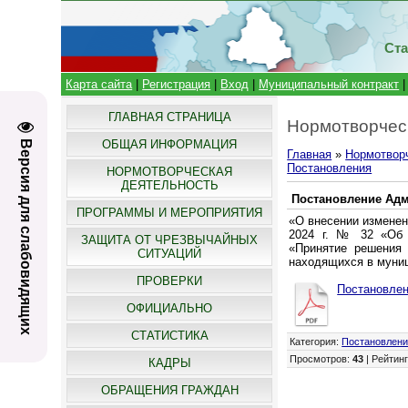
Ста
Карта сайта
|
Регистрация
|
Вход
|
Муниципальный контракт
ГЛАВНАЯ СТРАНИЦА
Нормотворчес
ОБЩАЯ ИНФОРМАЦИЯ
Версия для слабовидящих
Главная
»
Нормотвор
Постановления
НОРМОТВОРЧЕСКАЯ
ДЕЯТЕЛЬНОСТЬ
Постановление Адми
ПРОГРАММЫ И МЕРОПРИЯТИЯ
«О внесении изменен
2024 г. № 32 «Об 
ЗАЩИТА ОТ ЧРЕЗВЫЧАЙНЫХ
«Принятие решения 
СИТУАЦИЙ
находящихся в муниц
ПРОВЕРКИ
Постановлен
ОФИЦИАЛЬНО
СТАТИСТИКА
Категория
:
Постановлен
Просмотров
:
43
|
Рейтин
КАДРЫ
ОБРАЩЕНИЯ ГРАЖДАН