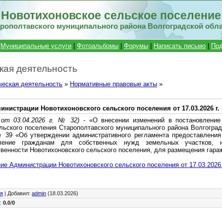
Новотихоновское сельское поселение
рополтавского муниципального района Волгоградской обл
|
Муниципальные услуги
|
Фотоальбомы
|
Форумы
|
Написать письмо
|
Под
кая деятельность
ческая деятельность
»
Нормативные правовые акты
»
нистрации Новотихоновского сельского поселения от 17.03.2026 г.
от 03.04.2026 г. № 32) -
«О внесении изменений в постановление
льского поселения Старополтавского муниципального района Волгоград
№ 39 «Об утверждении административного регламента предоставления
вление гражданам для собственных нужд земельных участков, 
венности Новотихоновского сельского поселения, для размещения гара
ие Администрации Новотихоновского сельского поселения от 17.03.2026 
ия
|
Добавил
:
admin
(18.03.2026)
г
:
0.0
/
0