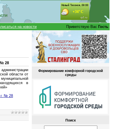
асти
писаться на новости
Приветствую Вас
Гость
 № 28
 администрации
Формирование комфорной городской
ской области от
среды
 муниципальной
находящихся в
жей»
г. № 28
Поиск