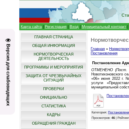
Ста
Карта сайта
|
Регистрация
|
Вход
|
Муниципальный контракт
ГЛАВНАЯ СТРАНИЦА
Нормотворчес
ОБЩАЯ ИНФОРМАЦИЯ
Версия для слабовидящих
Главная
»
Нормотвор
Постановления
НОРМОТВОРЧЕСКАЯ
ДЕЯТЕЛЬНОСТЬ
Постановление Адми
ПРОГРАММЫ И МЕРОПРИЯТИЯ
ОТМЕНЕНО (Пост. 
Новотихоновского се
ЗАЩИТА ОТ ЧРЕЗВЫЧАЙНЫХ
«06» июня 2022 г. 
СИТУАЦИЙ
услуги «Предоста
муниципальной собст
ПРОВЕРКИ
Постановлен
ОФИЦИАЛЬНО
СТАТИСТИКА
Категория
:
Постановлен
КАДРЫ
Просмотров
:
46
|
Рейтин
ОБРАЩЕНИЯ ГРАЖДАН