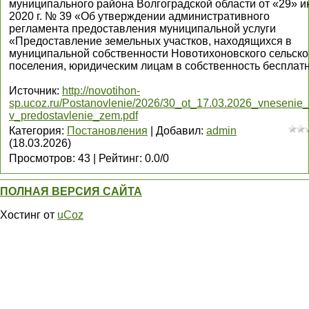
муниципального района Волгоградской области от «29» 
2020 г. № 39 «Об утверждении административного
регламента предоставления муниципальной услуги
«Предоставление земельных участков, находящихся в
муниципальной собственности Новотихоновского сельско
поселения, юридическим лицам в собственность бесплат
Источник
:
http://novotihon-
sp.ucoz.ru/Postanovlenie/2026/30_ot_17.03.2026_vnesenie_
v_predostavlenie_zem.pdf
Категория
:
Постановления
|
Добавил
:
admin
(18.03.2026)
Просмотров
:
43
|
Рейтинг
:
0.0
/
0
ПОЛНАЯ ВЕРСИЯ САЙТА
Хостинг от
uCoz