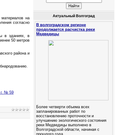
Актуальный Волгоград
 материалов на
еления согласно
В волгоградском регионе
продолжается расчистка реки
Медведицы
ы в зданиях, в
менее 50 метров
вского района и
обнародованию.
г. № 59
Более четверти объема всех
запланированных работ по
восстановлению проточности и
улучшению экологического состояния
реки Медведицы выполнено в
Волгоградской области, начиная с
прошлого года.