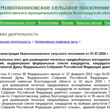
Новотихоновское сельское поселение
рополтавского муниципального района Волгоградской обл
|
Муниципальные услуги
|
Фотоальбомы
|
Форумы
|
Написать письмо
|
Под
кая деятельность
ческая деятельность
»
Нормативные правовые акты
»
нистрации Новотихоновского сельского поселения от 07.07.2026 г.
иальных мест для размещения печатных предвыборных агитацион
тий, выдвинувших федеральные списки кандидатов, кандидат
ственной Думы Федерального Собрания Российской Федерации девя
астью 9 статьи 68 Федерального закона от 22 февраля 2014 года №2
рственной Думы Федерального Собрания Российской Федерации»
ирательной комиссии Волгоградской области от 02 июля 2026 г.
х для размещения печатных предвыборных агитационных материало
х федеральные списки кандидатов, кандидатов на выборах депутатов 
Собрания Российской Федерации девятого созыва», постановления Т
сии по Старополтавскому району Волгоградской области от 05 июля 202
х для размещения печатных предвыборных агитационных материало
х федеральные списки кандидатов, кандидатов на выборах депутатов 
Собрания Российской Федерации девятого созыва», администрация Но