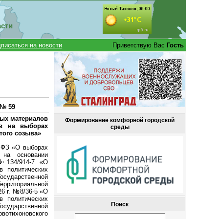
асти
писаться на новости
Приветствую Вас
Гость
 № 59
ных материалов
Формирование комфорной городской
ов на выборах
среды
того созыва»
0-ФЗ «О выборах
 на основании
 №134/914-7 «О
в политических
Государственной
ерриториальной
6 г. №8/36-5 «О
в политических
Поиск
Государственной
вотихоновского