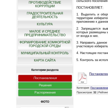
сельского поселения
ПРОТИВОДЕЙСТВИЕ
КОРРУПЦИИ
ПОСТАНОВЛЯЕТ:
ГРАДОСТРОИТЕЛЬНАЯ
1. Выделить и обор
ДЕЯТЕЛЬНОСТЬ
территории избирате
приложению к данно
КУЛЬТУРА
2. Запрещается выв
МАЛОЕ И СРЕДНЕЕ
которых размещены и
ПРЕДПРИНИМАТЕЛЬСТВО
от входа в них.
ФОРМИРОВАНИЕ КОМФОРТНОЙ
3. Направить данное
ГОРОДСКОЙ СРЕДЫ
участковую избирате
4. Настоящее постан
МУНИЦИПАЛЬНЫЙ КОНТРОЛЬ
5. Контроль за испо
КАРТА САЙТА
Категории раздела
Постановлен
Постановления
Решения
Категория
:
Постановлен
Распоряжения
Просмотров
:
32
|
Рейтин
ФОТО