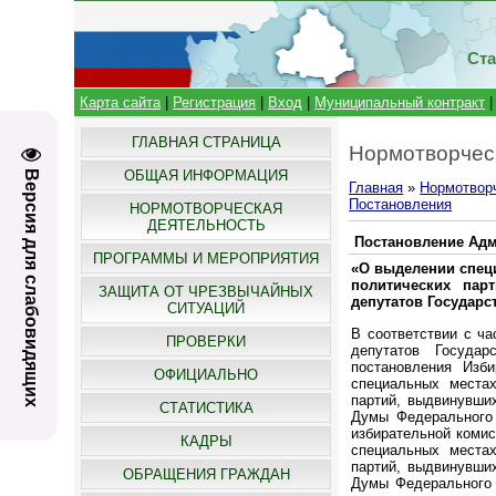
Ста
Карта сайта
|
Регистрация
|
Вход
|
Муниципальный контракт
ГЛАВНАЯ СТРАНИЦА
Нормотворчес
ОБЩАЯ ИНФОРМАЦИЯ
Версия для слабовидящих
Главная
»
Нормотвор
Постановления
НОРМОТВОРЧЕСКАЯ
ДЕЯТЕЛЬНОСТЬ
Постановление Адми
ПРОГРАММЫ И МЕРОПРИЯТИЯ
«О выделении спец
политических пар
ЗАЩИТА ОТ ЧРЕЗВЫЧАЙНЫХ
депутатов Государ
СИТУАЦИЙ
В соответствии с ч
ПРОВЕРКИ
депутатов Госуда
постановления Изб
ОФИЦИАЛЬНО
специальных места
партий, выдвинувши
СТАТИСТИКА
Думы Федерального 
избирательной комис
КАДРЫ
специальных места
партий, выдвинувши
ОБРАЩЕНИЯ ГРАЖДАН
Думы Федерального 