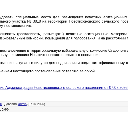
удовать специальные места для размещения печатных агитационных
льного участка № 3818 на территории Новотихоновского сельского пос
му постановлению.
ешивать (расклеивать, размещать) печатные агитационные материал
збирательные комиссии, помещения для голосования, и на расстоянии 
 постановление в территориальную избирательную комиссию Старополта
льную комиссию Новотихоновского сельского поселения.
овление вступает в силу со дня подписания и подлежит официальному 
лнением настоящего постановления оставляю за собой.
ие Администрации Новотихоновского сельского поселения от 07.07.2026 
ия
|
Добавил
:
admin
(07.07.2026)
г
:
0.0
/
0