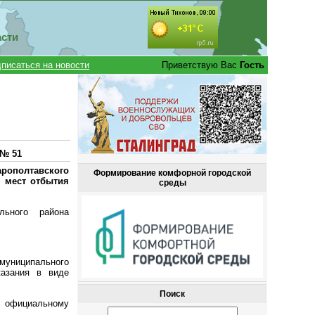
асти
писаться на новости
Приветствую Вас
Гость
 № 51
арополтавского
Формирование комфорной городской
и мест отбытия
среды
льного района
 муниципального
казания в виде
Поиск
 официальному