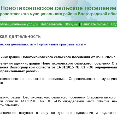
Новотихоновское сельское поселение
рополтавского муниципального района Волгоградской обл
|
Муниципальные услуги
|
Фотоальбомы
|
Форумы
|
Написать письмо
|
Под
кая деятельность
ческая деятельность
»
Нормативные правовые акты
»
нистрации Новотихоновского сельского поселения от 05.06.2026 г.
овления администрации Новотихоновского сельского поселения Ст
йона Волгоградской области от 14.01.2015 № 01 «Об определени
справительных работ»»
отихоновского сельского поселения Старополтавского муниципа
ти
министрации Новотихоновского сельского поселения Старополтавского
кой области 14.01.2015 № 01 «Об определении мест отбытия на
т» отменить.
ановление вступает в силу со дня его подписания и подлежит