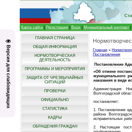
Ста
Карта сайта
|
Регистрация
|
Вход
|
Муниципальный контракт
ГЛАВНАЯ СТРАНИЦА
Нормотворчес
ОБЩАЯ ИНФОРМАЦИЯ
Версия для слабовидящих
Главная
»
Нормотвор
Постановления
НОРМОТВОРЧЕСКАЯ
ДЕЯТЕЛЬНОСТЬ
Постановление Адми
ПРОГРАММЫ И МЕРОПРИЯТИЯ
«Об отмене постан
муниципального ра
ЗАЩИТА ОТ ЧРЕЗВЫЧАЙНЫХ
наказания в виде и
СИТУАЦИЙ
Администрация Нов
ПРОВЕРКИ
Волгоградской облас
ОФИЦИАЛЬНО
постановляет:
СТАТИСТИКА
1. Постановление ад
района Волгоградс
КАДРЫ
исправительных рабо
ОБРАЩЕНИЯ ГРАЖДАН
2. Настоящее пост
опубликованию.