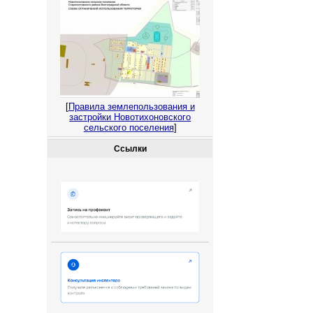
[
Правила землепользования и
застройки Новотихоновского
сельского поселения
]
Ссылки