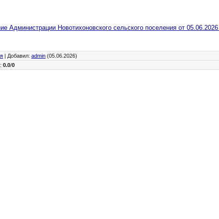
ие Администрации Новотихоновского сельского поселения от 05.06.2026 
ия
|
Добавил
:
admin
(05.06.2026)
г
:
0.0
/
0