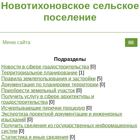
Новотихоновское сельское
поселение
Меню сайта
Подразделы
Новости в сфере градостроительства
[0]
Территориальное планирование
[1]
Правила землепользования и застройки
[5]
Документация по планировке территории
[0]
Приобрести земельный участок
[0]
Получить услугу в сфере архитектуры и
градостроительства
[0]
Исчерпывающие перечни процедур
[0]
Экспертиза проектной документации и инженерных
изысканий
[0]
Получить сведения из государственных информационных
систем
[0]
Статистика и иные сведения
[0]