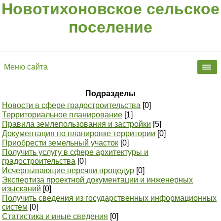
Новотихоновское сельское
поселение
Меню сайта
Подразделы
Новости в сфере градостроительства
[0]
Территориальное планирование
[1]
Правила землепользования и застройки
[5]
Документация по планировке территории
[0]
Приобрести земельный участок
[0]
Получить услугу в сфере архитектуры и
градостроительства
[0]
Исчерпывающие перечни процедур
[0]
Экспертиза проектной документации и инженерных
изысканий
[0]
Получить сведения из государственных информационных
систем
[0]
Статистика и иные сведения
[0]