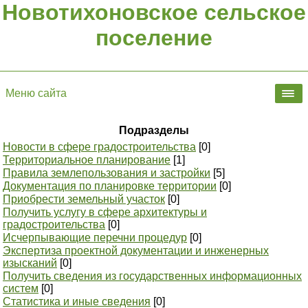
Новотихоновское сельское
поселение
Меню сайта
Подразделы
Новости в сфере градостроительства
[0]
Территориальное планирование
[1]
Правила землепользования и застройки
[5]
Документация по планировке территории
[0]
Приобрести земельный участок
[0]
Получить услугу в сфере архитектуры и
градостроительства
[0]
Исчерпывающие перечни процедур
[0]
Экспертиза проектной документации и инженерных
изысканий
[0]
Получить сведения из государственных информационных
систем
[0]
Статистика и иные сведения
[0]