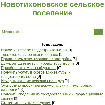
Новотихоновское сельское
поселение
Меню сайта
Подразделы
Новости в сфере градостроительства
[0]
Территориальное планирование
[1]
Правила землепользования и застройки
[5]
Документация по планировке территории
[0]
Приобрести земельный участок
[0]
Получить услугу в сфере архитектуры и
градостроительства
[0]
Исчерпывающие перечни процедур
[0]
Экспертиза проектной документации и инженерных
изысканий
[0]
Получить сведения из государственных информационных
систем
[0]
Статистика и иные сведения
[0]