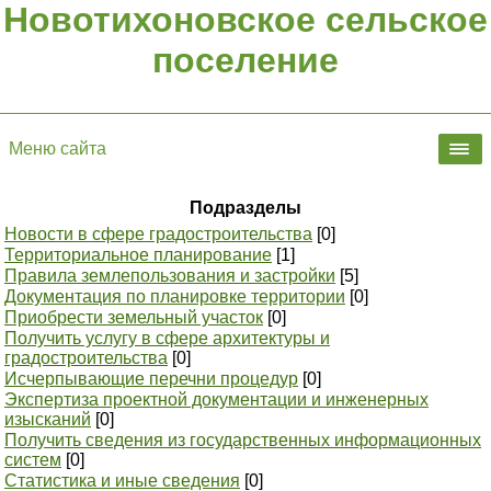
Новотихоновское сельское
поселение
Меню сайта
Подразделы
Новости в сфере градостроительства
[0]
Территориальное планирование
[1]
Правила землепользования и застройки
[5]
Документация по планировке территории
[0]
Приобрести земельный участок
[0]
Получить услугу в сфере архитектуры и
градостроительства
[0]
Исчерпывающие перечни процедур
[0]
Экспертиза проектной документации и инженерных
изысканий
[0]
Получить сведения из государственных информационных
систем
[0]
Статистика и иные сведения
[0]