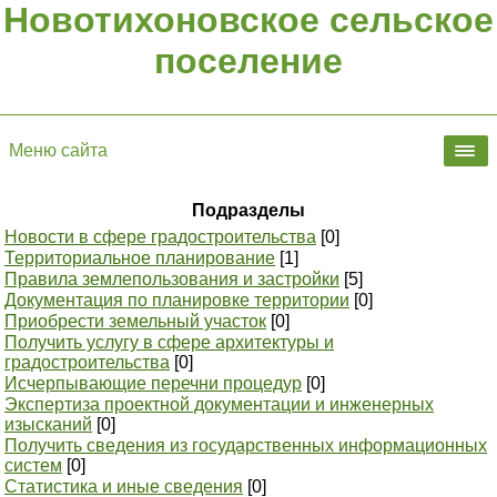
Новотихоновское сельское
поселение
Меню сайта
Подразделы
Новости в сфере градостроительства
[0]
Территориальное планирование
[1]
Правила землепользования и застройки
[5]
Документация по планировке территории
[0]
Приобрести земельный участок
[0]
Получить услугу в сфере архитектуры и
градостроительства
[0]
Исчерпывающие перечни процедур
[0]
Экспертиза проектной документации и инженерных
изысканий
[0]
Получить сведения из государственных информационных
систем
[0]
Статистика и иные сведения
[0]