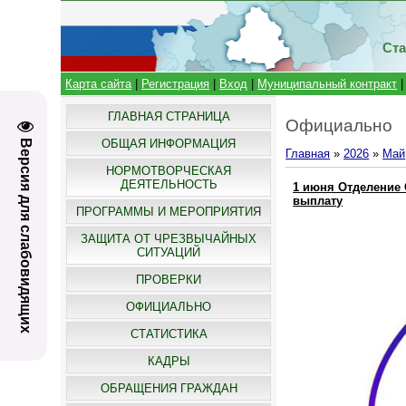
Ста
Карта сайта
|
Регистрация
|
Вход
|
Муниципальный контракт
ГЛАВНАЯ СТРАНИЦА
Официально
ОБЩАЯ ИНФОРМАЦИЯ
Версия для слабовидящих
Главная
»
2026
»
Май
НОРМОТВОРЧЕСКАЯ
ДЕЯТЕЛЬНОСТЬ
1 июня Отделение 
выплату
ПРОГРАММЫ И МЕРОПРИЯТИЯ
ЗАЩИТА ОТ ЧРЕЗВЫЧАЙНЫХ
СИТУАЦИЙ
ПРОВЕРКИ
ОФИЦИАЛЬНО
СТАТИСТИКА
КАДРЫ
ОБРАЩЕНИЯ ГРАЖДАН