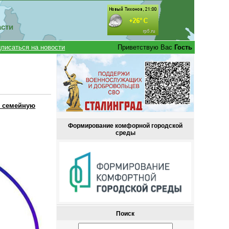
асти
писаться на новости
Приветствую Вас
Гость
ю семейную
Формирование комфорной городской
среды
Поиск