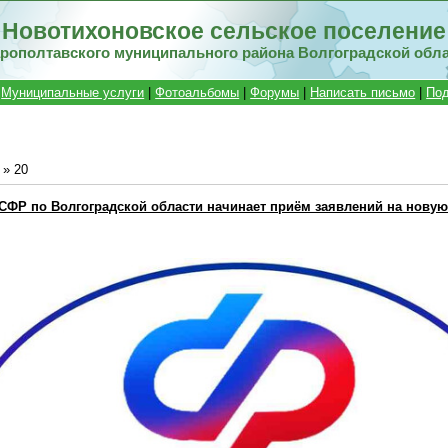
Новотихоновское сельское поселение
рополтавского муниципального района Волгоградской обл
|
Муниципальные услуги
|
Фотоальбомы
|
Форумы
|
Написать письмо
|
Под
»
20
СФР по Волгоградской области начинает приём заявлений на нову