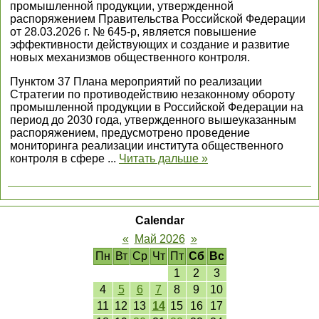
промышленной продукции, утвержденной
распоряжением Правительства Российской Федерации
от 28.03.2026 г. № 645-р, является повышение
эффективности действующих и создание и развитие
новых механизмов общественного контроля.
Пунктом 37 Плана мероприятий по реализации
Стратегии по противодействию незаконному обороту
промышленной продукции в Российской Федерации на
период до 2030 года, утвержденного вышеуказанным
распоряжением, предусмотрено проведение
мониторинга реализации института общественного
контроля в сфере
...
Читать дальше »
Calendar
«
Май 2026
»
Пн
Вт
Ср
Чт
Пт
Сб
Вс
1
2
3
4
5
6
7
8
9
10
11
12
13
14
15
16
17