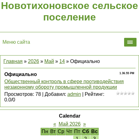
Новотихоновское сельское
поселение
Меню сайта
Главная
»
2026
»
Май
»
14
» Официально
Официально
1.36.55 PM
Общественный контроль в сфере противодействия
незаконному обороту промышленной продукции
Просмотров
:
78
|
Добавил
:
admin
|
Рейтинг
:
0.0
/
0
Calendar
«
Май 2026
»
Пн
Вт
Ср
Чт
Пт
Сб
Вс
1
2
3