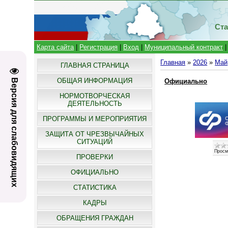
Ста
Карта сайта
|
Регистрация
|
Вход
|
Муниципальный контракт
Главная
»
2026
»
Май
ГЛАВНАЯ СТРАНИЦА
ОБЩАЯ ИНФОРМАЦИЯ
Версия для слабовидящих
Официально
НОРМОТВОРЧЕСКАЯ
ДЕЯТЕЛЬНОСТЬ
ПРОГРАММЫ И МЕРОПРИЯТИЯ
ЗАЩИТА ОТ ЧРЕЗВЫЧАЙНЫХ
СИТУАЦИЙ
Просм
ПРОВЕРКИ
ОФИЦИАЛЬНО
СТАТИСТИКА
КАДРЫ
ОБРАЩЕНИЯ ГРАЖДАН