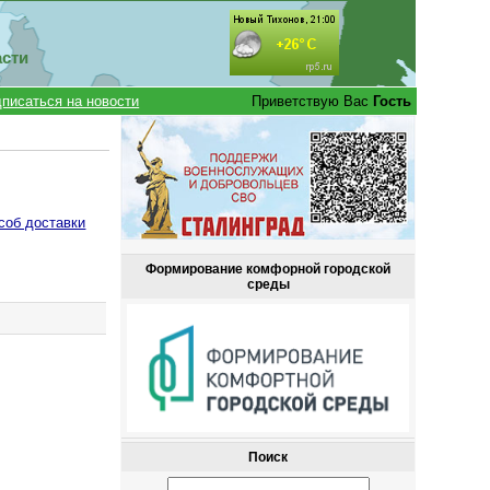
асти
писаться на новости
Приветствую Вас
Гость
соб доставки
Формирование комфорной городской
среды
Поиск