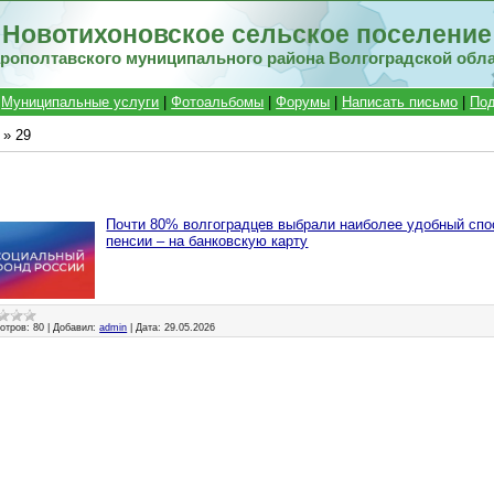
Новотихоновское сельское поселение
рополтавского муниципального района Волгоградской обл
|
Муниципальные услуги
|
Фотоальбомы
|
Форумы
|
Написать письмо
|
Под
»
29
Почти 80% волгоградцев выбрали наиболее удобный спо
пенсии – на банковскую карту
отров:
80
|
Добавил:
admin
|
Дата:
29.05.2026