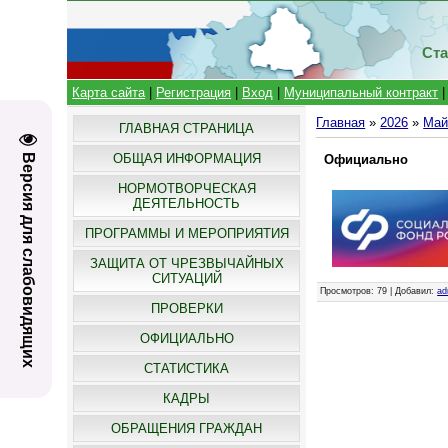
Ста
Карта сайта
|
Регистрация
|
Вход
|
Муниципальный контракт
Главная
»
2026
»
Ма
ГЛАВНАЯ СТРАНИЦА
ОБЩАЯ ИНФОРМАЦИЯ
Версия для слабовидящих
Официально
НОРМОТВОРЧЕСКАЯ
ДЕЯТЕЛЬНОСТЬ
ПРОГРАММЫ И МЕРОПРИЯТИЯ
ЗАЩИТА ОТ ЧРЕЗВЫЧАЙНЫХ
СИТУАЦИЙ
Просмотров
: 79 |
Добавил
:
ad
ПРОВЕРКИ
ОФИЦИАЛЬНО
СТАТИСТИКА
КАДРЫ
ОБРАЩЕНИЯ ГРАЖДАН