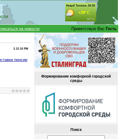
асти
писаться на новости
Приветствую Вас
Гость
3.15.10 PM
ставки пенсии
Формирование комфорной городской
среды
Поиск