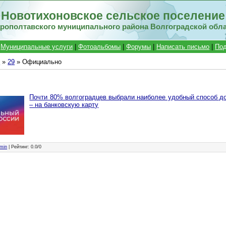
Новотихоновское сельское поселение
рополтавского муниципального района Волгоградской обл
|
Муниципальные услуги
|
Фотоальбомы
|
Форумы
|
Написать письмо
|
Под
й
»
29
» Официально
Почти 80% волгоградцев выбрали наиболее удобный способ до
– на банковскую карту
min
|
Рейтинг
:
0.0
/
0