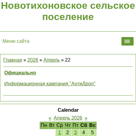
Новотихоновское сельское
поселение
Меню сайта
Главная
»
2026
»
Апрель
»
22
Официально
Информационная кампания "АнтиДроп"
Calendar
«
Апрель 2026
»
Пн
Вт
Ср
Чт
Пт
Сб
Вс
1
2
3
4
5