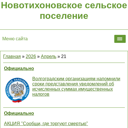
Новотихоновское сельское
поселение
Меню сайта
Главная
»
2026
»
Апрель
»
21
Официально
Волгоградским организациям напомнили
сроки представления уведомлений об
исчисленных суммах имущественных
налогов
Официально
АКЦИЯ "Сообщи, где торгуют смертью"