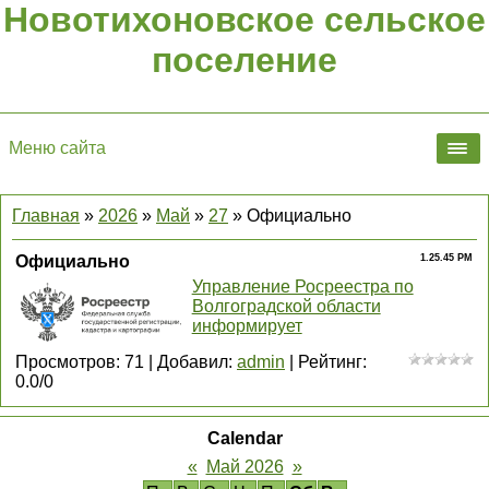
Новотихоновское сельское
поселение
Меню сайта
Главная
»
2026
»
Май
»
27
» Официально
Официально
1.25.45 PM
Управление Росреестра по
Волгоградской области
информирует
Просмотров
:
71
|
Добавил
:
admin
|
Рейтинг
:
0.0
/
0
Calendar
«
Май 2026
»