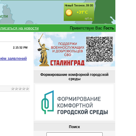
асти
писаться на новости
Приветствую Вас
Гость
2.15.52 PM
иём заявлений
Формирование комфорной городской
среды
Поиск