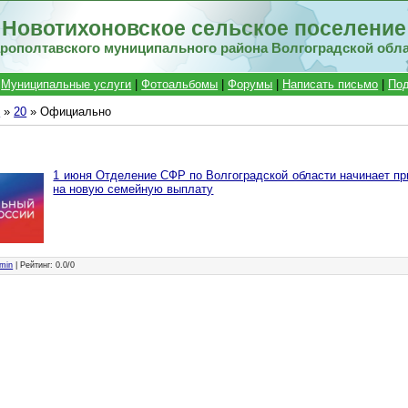
Новотихоновское сельское поселение
рополтавского муниципального района Волгоградской обл
|
Муниципальные услуги
|
Фотоальбомы
|
Форумы
|
Написать письмо
|
Под
й
»
20
» Официально
1 июня Отделение СФР по Волгоградской области начинает пр
на новую семейную выплату
min
|
Рейтинг
:
0.0
/
0