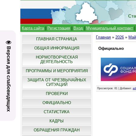
Ста
Карта сайта
|
Регистрация
|
Вход
|
Муниципальный контракт
Главная
»
2026
»
Ма
ГЛАВНАЯ СТРАНИЦА
ОБЩАЯ ИНФОРМАЦИЯ
Версия для слабовидящих
Официально
НОРМОТВОРЧЕСКАЯ
ДЕЯТЕЛЬНОСТЬ
ПРОГРАММЫ И МЕРОПРИЯТИЯ
ЗАЩИТА ОТ ЧРЕЗВЫЧАЙНЫХ
СИТУАЦИЙ
Просмотров
: 81 |
Добавил
:
ad
ПРОВЕРКИ
ОФИЦИАЛЬНО
СТАТИСТИКА
КАДРЫ
ОБРАЩЕНИЯ ГРАЖДАН