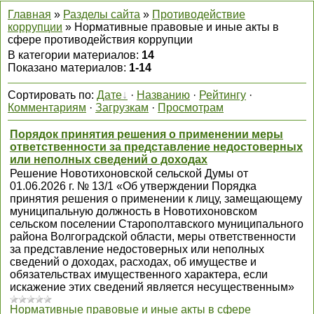
Главная
»
Разделы сайта
»
Противодействие
коррупции
» Нормативные правовые и иные акты в
сфере противодействия коррупции
В категории материалов
:
14
Показано материалов
:
1-14
Сортировать по
:
Дате
·
Названию
·
Рейтингу
·
Комментариям
·
Загрузкам
·
Просмотрам
Порядок принятия решения о применении меры
ответственности за представление недостоверных
или неполных сведений о доходах
Решение Новотихоновской сельской Думы от
01.06.2026 г. № 13/1 «Об утверждении Порядка
принятия решения о применении к лицу, замещающему
муниципальную должность в Новотихоновском
сельском поселении Старополтавского муниципального
района Волгоградской области, меры ответственности
за представление недостоверных или неполных
сведений о доходах, расходах, об имуществе и
обязательствах имущественного характера, если
искажение этих сведений является несущественным»
Нормативные правовые и иные акты в сфере