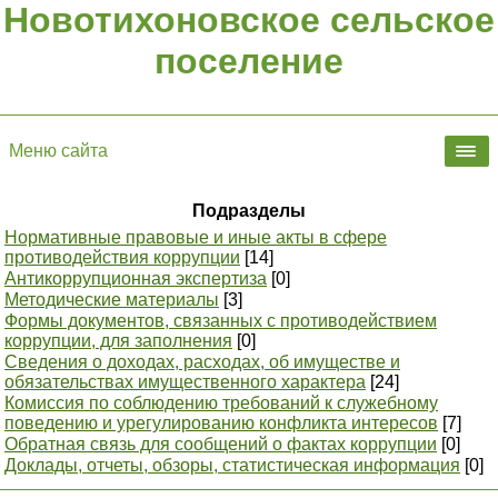
Новотихоновское сельское
поселение
Меню сайта
Подразделы
Нормативные правовые и иные акты в сфере
противодействия коррупции
[14]
Антикоррупционная экспертиза
[0]
Методические материалы
[3]
Формы документов, связанных с противодействием
коррупции, для заполнения
[0]
Сведения о доходах, расходах, об имуществе и
обязательствах имущественного характера
[24]
Комиссия по соблюдению требований к служебному
поведению и урегулированию конфликта интересов
[7]
Обратная связь для сообщений о фактах коррупции
[0]
Доклады, отчеты, обзоры, статистическая информация
[0]