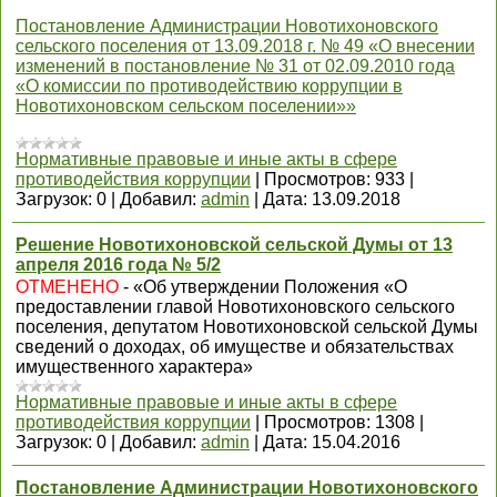
Постановление Администрации Новотихоновского
сельского поселения от 13.09.2018 г. № 49 «О внесении
изменений в постановление № 31 от 02.09.2010 года
«О комиссии по противодействию коррупции в
Новотихоновском сельском поселении»»
Нормативные правовые и иные акты в сфере
противодействия коррупции
|
Просмотров:
933
|
Загрузок:
0
|
Добавил:
admin
|
Дата:
13.09.2018
Решение Новотихоновской сельской Думы от 13
апреля 2016 года № 5/2
ОТМЕНЕНО
- «Об утверждении Положения «О
предоставлении главой Новотихоновского сельского
поселения, депутатом Новотихоновской сельской Думы
сведений о доходах, об имуществе и обязательствах
имущественного характера»
Нормативные правовые и иные акты в сфере
противодействия коррупции
|
Просмотров:
1308
|
Загрузок:
0
|
Добавил:
admin
|
Дата:
15.04.2016
Постановление Администрации Новотихоновского