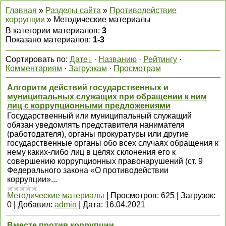
Главная
»
Разделы сайта
»
Противодействие
коррупции
» Методические материалы
В категории материалов
:
3
Показано материалов
:
1-3
Сортировать по
:
Дате
·
Названию
·
Рейтингу
·
Комментариям
·
Загрузкам
·
Просмотрам
Алгоритм действий государственных и
муниципальных служащих при обращении к ним
лиц с коррупционными предложениями
Государственный или муниципальный служащий
обязан уведомлять представителя нанимателя
(работодателя), органы прокуратуры или другие
государственные органы обо всех случаях обращения к
нему каких-либо лиц в целях склонения его к
совершению коррупционных правонарушений (ст. 9
Федерального закона «О противодействии
коррупции»...
Методические материалы
|
Просмотров:
625
|
Загрузок:
0
|
Добавил:
admin
|
Дата:
16.04.2021
Вместе против коррупции