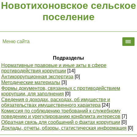
Новотихоновское сельское
поселение
Меню сайта
Подразделы
Нормативные правовые и иные акты в сфере
противодействия коррупции
[14]
Антикоррупционная экспертиза
[0]
Методические материалы
[3]
Формы документов, связанных с противодействием
коррупции, для заполнения
[0]
Сведения о доходах, расходах, об имуществе и
обязательствах имущественного характера
[24]
Комиссия по соблюдению требований к служебному
поведению и урегулированию конфликта интересов
[7]
Обратная связь для сообщений о фактах коррупции
[0]
Доклады, отчеты, обзоры, статистическая информация
[0]