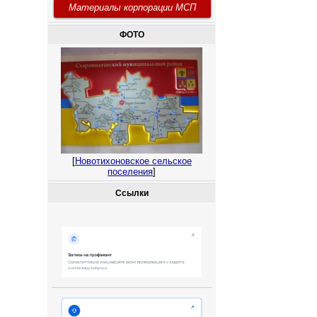
Материалы корпорации МСП
ФОТО
[
Новотихоновское сельское
поселения
]
Ссылки