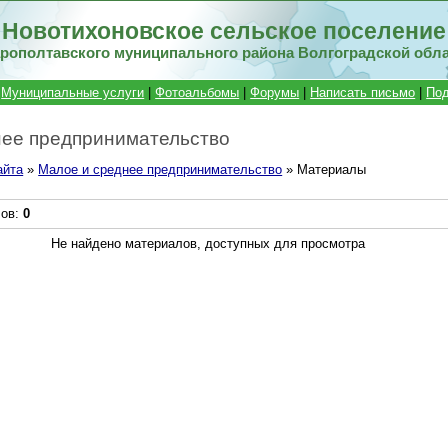
Новотихоновское сельское поселение
рополтавского муниципального района Волгоградской обл
|
Муниципальные услуги
|
Фотоальбомы
|
Форумы
|
Написать письмо
|
Под
нее предпринимательство
айта
»
Малое и среднее предпринимательство
» Материалы
лов
:
0
Не найдено материалов, доступных для просмотра