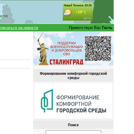
асти
писаться на новости
Приветствую Вас
Гость
Формирование комфорной городской
среды
Поиск