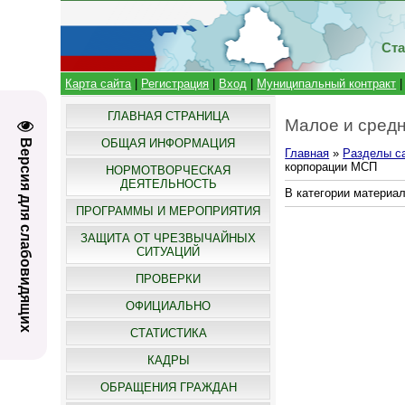
Ста
Карта сайта
|
Регистрация
|
Вход
|
Муниципальный контракт
ГЛАВНАЯ СТРАНИЦА
Малое и сред
ОБЩАЯ ИНФОРМАЦИЯ
Версия для слабовидящих
Главная
»
Разделы с
корпорации МСП
НОРМОТВОРЧЕСКАЯ
ДЕЯТЕЛЬНОСТЬ
В категории материа
ПРОГРАММЫ И МЕРОПРИЯТИЯ
ЗАЩИТА ОТ ЧРЕЗВЫЧАЙНЫХ
СИТУАЦИЙ
ПРОВЕРКИ
ОФИЦИАЛЬНО
СТАТИСТИКА
КАДРЫ
ОБРАЩЕНИЯ ГРАЖДАН