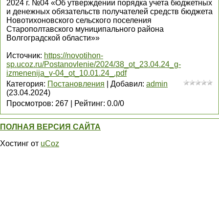
2024 г. №04 «Об утверждении порядка учета бюджетных
и денежных обязательств получателей средств бюджета
Новотихоновского сельского поселения
Старополтавского муниципального района
Волгоградской области»»
Источник
:
https://novotihon-
sp.ucoz.ru/Postanovlenie/2024/38_ot_23.04.24_g-
izmenenija_v-04_ot_10.01.24_.pdf
Категория
:
Постановления
|
Добавил
:
admin
(23.04.2024)
Просмотров
:
267
|
Рейтинг
:
0.0
/
0
ПОЛНАЯ ВЕРСИЯ САЙТА
Хостинг от
uCoz