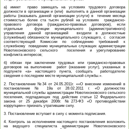
а) имеет право замещать на условиях трудового договора
должности в организации и (или) выполнять в данной организации
работы (оказывать данной организации услуги) в течение месяца
стоимостью более ста тысяч рублей на условиях гражданско-
правового договора (гражданско-правовых договоров), если
отдельные функции муниципального (административного)
управления данной организацией входили в должностные
(служебные) обязанности муниципального служащего, с согласия
соответствующей Комиссии по соблюдению требований к
служебному поведению муниципальных служащих администрации
Новотихоновского сельского поселения и урегулированию
конфликта интересов;
б) обязан при заключении трудовых или гражданско-правовых
договоров на выполнение работ (оказание услуг), указанных в
подпункте «а» настоящего пункта, сообщать работодателю
сведения о последнем месте муниципальной службы.».
2. Постановление №34 от 24.05.2011г. ««О внесении изменений в
постановление № 19а от 28.02.2011 г. «О должностях
муниципальной службы администрации Новотихоновского сельского
поселения, подпадающих под действие статьи 12 Федерального
закона от 25 декабря 2008г. №273-ФЗ «О противодействии
коррупции»» признать утратившим силу.
3. Постановление вступает в силу с момента подписания.
4. Контроль за исполнением настоящего постановления возложить
на ведущего специалиста администрации Новотихоновского