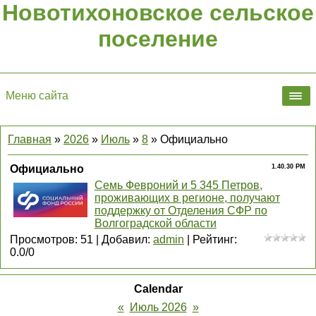
Новотихоновское сельское
поселение
Меню сайта
Главная
»
2026
»
Июль
»
8
» Официально
Официально
1.40.30 PM
Семь Февроний и 5 345 Петров,
проживающих в регионе, получают
поддержку от Отделения СФР по
Волгоградской области
Просмотров
:
51
|
Добавил
:
admin
|
Рейтинг
:
0.0
/
0
Calendar
«
Июль 2026
»