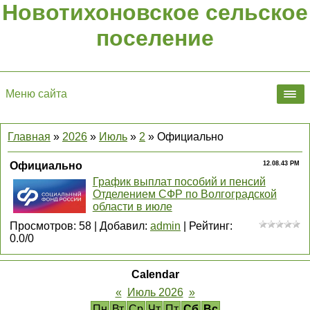
Новотихоновское сельское
поселение
Меню сайта
Главная
»
2026
»
Июль
»
2
» Официально
Официально
12.08.43 PM
График выплат пособий и пенсий
Отделением СФР по Волгоградской
области в июле
Просмотров
:
58
|
Добавил
:
admin
|
Рейтинг
:
0.0
/
0
Calendar
«
Июль 2026
»
Пн
Вт
Ср
Чт
Пт
Сб
Вс