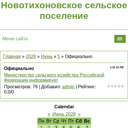
Новотихоновское сельское
поселение
Меню сайта
Главная
»
2026
»
Июнь
»
5
» Официально
Официально
3.52.43 PM
Министерство сельского хозяйства Российской
Федерации информирует
Просмотров
:
79
|
Добавил
:
admin
|
Рейтинг
:
0.0
/
0
Calendar
«
Июнь 2026
»
Пн
Вт
Ср
Чт
Пт
Сб
Вс
1
2
3
4
5
6
7