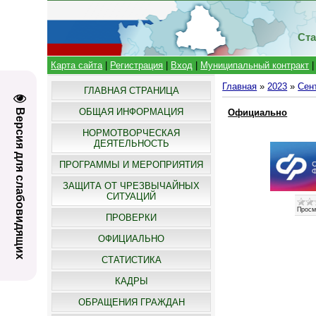
Ста
Карта сайта
|
Регистрация
|
Вход
|
Муниципальный контракт
Главная
»
2023
»
Сен
ГЛАВНАЯ СТРАНИЦА
ОБЩАЯ ИНФОРМАЦИЯ
Версия для слабовидящих
Официально
НОРМОТВОРЧЕСКАЯ
ДЕЯТЕЛЬНОСТЬ
ПРОГРАММЫ И МЕРОПРИЯТИЯ
ЗАЩИТА ОТ ЧРЕЗВЫЧАЙНЫХ
СИТУАЦИЙ
Просм
ПРОВЕРКИ
ОФИЦИАЛЬНО
СТАТИСТИКА
КАДРЫ
ОБРАЩЕНИЯ ГРАЖДАН