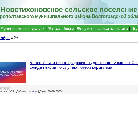
Новотихоновское сельское поселение
рополтавского муниципального района Волгоградской обл
|
Муниципальные услуги
|
Фотоальбомы
|
Форумы
|
Написать письмо
|
Под
тябрь
»
26
Более 7 тысяч волгоградских студентов получают от Со
фонда пенсии по случаю потери кормильца
отров:
339
|
Добавил:
admin
|
Дата:
26.09.2023