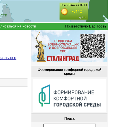
асти
писаться на новости
Приветствую Вас
Гость
циального
Формирование комфорной городской
среды
Поиск