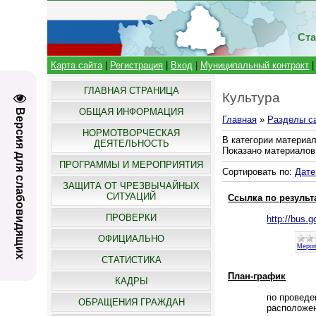
Ста
Карта сайта
|
Регистрация
|
Вход
|
Муниципальный контракт
ГЛАВНАЯ СТРАНИЦА
Культура
ОБЩАЯ ИНФОРМАЦИЯ
Версия для слабовидящих
Главная
»
Разделы с
НОРМОТВОРЧЕСКАЯ
В категории материа
ДЕЯТЕЛЬНОСТЬ
Показано материалов
ПРОГРАММЫ И МЕРОПРИЯТИЯ
Сортировать по
:
Дате
ЗАЩИТА ОТ ЧРЕЗВЫЧАЙНЫХ
СИТУАЦИЙ
Ссылка по результ
ПРОВЕРКИ
http://bus.
ОФИЦИАЛЬНО
Мероп
СТАТИСТИКА
План-график
КАДРЫ
по проведе
ОБРАЩЕНИЯ ГРАЖДАН
расположен