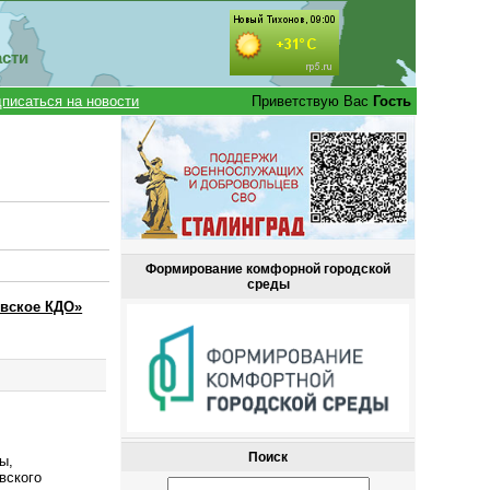
асти
писаться на новости
Приветствую Вас
Гость
Формирование комфорной городской
среды
овское КДО»
Поиск
ы,
вского