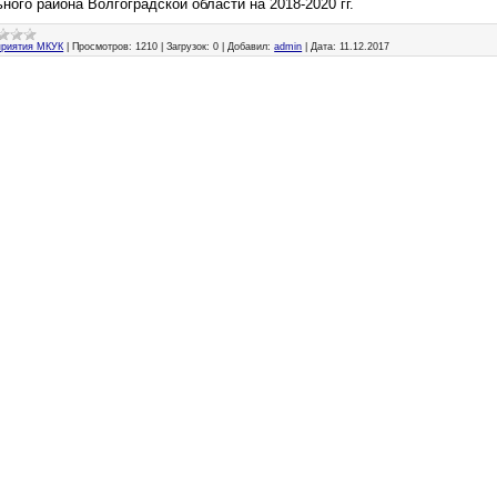
ного района Волгоградской области на 2018-2020 гг.
риятия МКУК
|
Просмотров:
1210
|
Загрузок:
0
|
Добавил:
admin
|
Дата:
11.12.2017