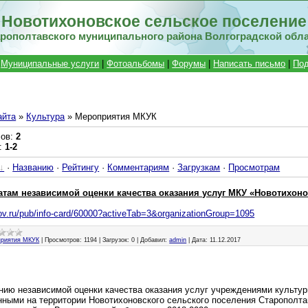
Новотихоновское сельское поселение
рополтавского муниципального района Волгоградской обл
|
Муниципальные услуги
|
Фотоальбомы
|
Форумы
|
Написать письмо
|
Под
айта
»
Культура
» Мероприятия МКУК
лов
:
2
:
1-2
·
Названию
·
Рейтингу
·
Комментариям
·
Загрузкам
·
Просмотрам
атам независимой оценки качества оказания услуг МКУ «Новотихон
gov.ru/pub/info-card/60000?activeTab=3&organizationGroup=1095
риятия МКУК
|
Просмотров:
1194
|
Загрузок:
0
|
Добавил:
admin
|
Дата:
11.12.2017
нию независимой оценки качества оказания услуг учреждениями культур
ными на территории Новотихоновского сельского поселения Старополта