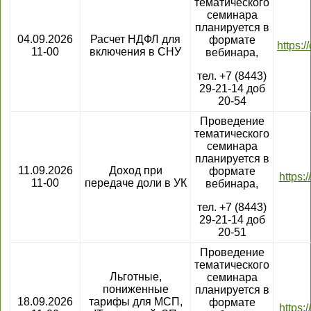
тематического
семинара
планируется в
04.09.2026
Расчет НДФЛ для
формате
https:
11-00
включения в СНУ
вебинара,
тел. +7 (8443)
29-21-14 доб
20-54
Проведение
тематического
семинара
планируется в
11.09.2026
Доход при
формате
https:
11-00
передаче доли в УК
вебинара,
тел. +7 (8443)
29-21-14 доб
20-51
Проведение
тематического
Льготные,
семинара
пониженные
планируется в
18.09.2026
тарифы для МСП,
формате
https: