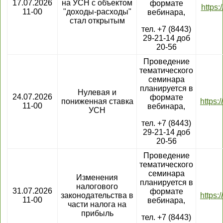
17.07.2026
на УСН с объектом
формате
https:
11-00
"доходы-расходы"
вебинара,
стал открытым
тел. +7 (8443)
29-21-14 доб
20-56
Проведение
тематического
семинара
планируется в
Нулевая и
24.07.2026
формате
пониженная ставка
https:
11-00
вебинара,
УСН
тел. +7 (8443)
29-21-14 доб
20-56
Проведение
тематического
семинара
Изменения
планируется в
налогового
31.07.2026
формате
законодательства в
https:
11-00
вебинара,
части налога на
прибыль
тел. +7 (8443)