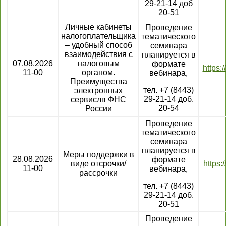
29-21-14 доб
20-51
Личные кабинеты
Проведение
налогоплательщика
тематического
– удобный способ
семинара
взаимодействия с
планируется в
07.08.2026
налоговым
формате
https:
11-00
органом.
вебинара,
Преимущества
тел. +7 (8443)
электронных
29-21-14 доб.
сервислв ФНС
20-54
России
Проведение
тематического
семинара
планируется в
Меры поддержки в
28.08.2026
формате
виде отсрочки/
https:
11-00
вебинара,
рассрочки
тел. +7 (8443)
29-21-14 доб.
20-51
Проведение