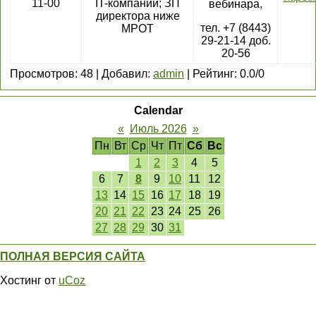
11-00
IT-компаний; ЗП
вебинара,
директора ниже
тел. +7 (8443)
МРОТ
29-21-14 доб.
20-56
Просмотров
:
48
|
Добавил
:
admin
|
Рейтинг
:
0.0
/
0
Calendar
«
Июль 2026
»
Пн
Вт
Ср
Чт
Пт
Сб
Вс
1
2
3
4
5
6
7
8
9
10
11
12
13
14
15
16
17
18
19
20
21
22
23
24
25
26
27
28
29
30
31
ПОЛНАЯ ВЕРСИЯ САЙТА
Хостинг от
uCoz