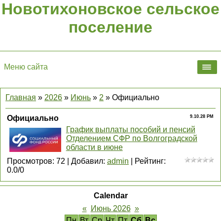
Новотихоновское сельское
поселение
Меню сайта
Главная
»
2026
»
Июнь
»
2
» Официально
Официально
9.10.28 PM
График выплаты пособий и пенсий
Отделением СФР по Волгоградской
области в июне
Просмотров
:
72
|
Добавил
:
admin
|
Рейтинг
:
0.0
/
0
Calendar
«
Июнь 2026
»
Пн
Вт
Ср
Чт
Пт
Сб
Вс