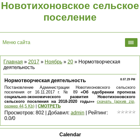
Новотихоновское сельское
поселение
Меню сайта
Главная
»
2017
»
Ноябрь
»
20
» Нормотворческая
деятельность
Нормотворческая деятельность
8.07.29 PM
Постановление Администрации Новотихоновского сельского
поселения от 16.11.2017 г. № 89
«Об одобрении прогноза
социально-экономического развития Новотихоновского
сельского поселения на 2018-2020 годы»»
скачать (архив zip,
размер 44,5 Kb)
|
СМОТРЕТЬ
Просмотров
:
802
|
Добавил
:
admin
|
Рейтинг
:
0.0
/
0
Calendar