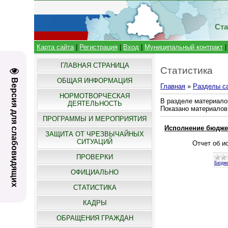
Ста
Карта сайта
|
Регистрация
|
Вход
|
Муниципальный контракт
ГЛАВНАЯ СТРАНИЦА
Статистика
ОБЩАЯ ИНФОРМАЦИЯ
Версия для слабовидящих
Главная
»
Разделы с
НОРМОТВОРЧЕСКАЯ
В разделе материало
ДЕЯТЕЛЬНОСТЬ
Показано материалов
ПРОГРАММЫ И МЕРОПРИЯТИЯ
Исполнение бюдже
ЗАЩИТА ОТ ЧРЕЗВЫЧАЙНЫХ
СИТУАЦИЙ
Отчет об и
ПРОВЕРКИ
Бюдже
ОФИЦИАЛЬНО
СТАТИСТИКА
КАДРЫ
ОБРАЩЕНИЯ ГРАЖДАН