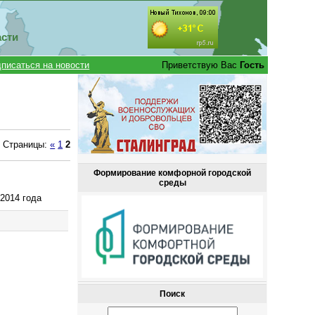
асти
писаться на новости
Приветствую Вас
Гость
Страницы
:
«
1
2
Формирование комфорной городской
среды
2014 года
Поиск