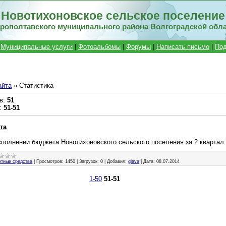
Новотихоновское сельское поселение
рополтавского муниципального района Волгоградской обл
|
Муниципальные услуги
|
Фотоальбомы
|
Форумы
|
Написать письмо
|
Под
айта
» Статистика
в
:
51
:
51-51
та
сполнении бюджета Новотихоновского сельского поселения за 2 квартал 
тные средства
|
Просмотров:
1450
|
Загрузок:
0
|
Добавил:
glava
|
Дата:
08.07.2014
1-50
51-51