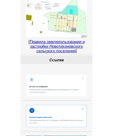
[
Правила землепользования и
застройки Новотихоновского
сельского поселения
]
Ссылки