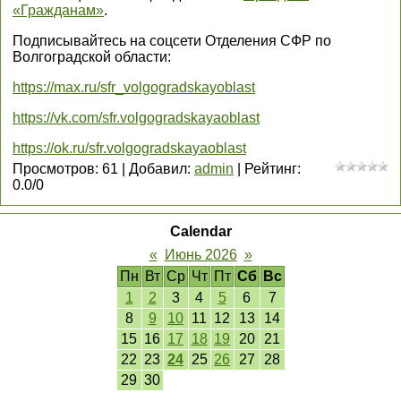
«Гражданам»
.
Подписывайтесь на соцсети Отделения СФР по
Волгоградской области:
https://max.ru/sfr_volgogradskayoblast
https://vk.com/sfr.volgogradskayaoblast
https://ok.ru/sfr.volgogradskayaoblast
Просмотров
:
61
|
Добавил
:
admin
|
Рейтинг
:
0.0
/
0
Calendar
«
Июнь 2026
»
Пн
Вт
Ср
Чт
Пт
Сб
Вс
1
2
3
4
5
6
7
8
9
10
11
12
13
14
15
16
17
18
19
20
21
22
23
24
25
26
27
28
29
30