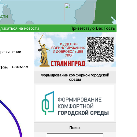
асти
писаться на новости
Приветствую Вас
Гость
 превышении
 10%
11.05.52 AM
Формирование комфорной городской
среды
Поиск