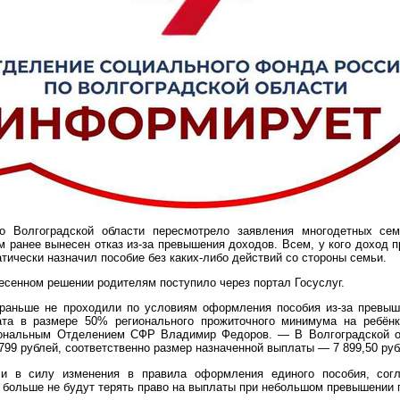
 Волгоградской области пересмотрело заявления многодетных се
м ранее вынесен отказ из-за превышения доходов. Всем, у кого доход 
ически назначил пособие без каких-либо действий со стороны семьи.
есенном решении родителям поступило через портал Госуслуг.
раньше не проходили по условиям оформления пособия из-за превыш
ата в размере 50% регионального прожиточного минимума на ребён
ональным Отделением СФР Владимир Федоров. — В Волгоградской о
 799 рублей, соответственно размер назначенной выплаты — 7 899,50 руб
и в силу изменения в правила оформления единого пособия, сог
 больше не будут терять право на выплаты при небольшом превышении 