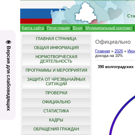
Ста
Карта сайта
|
Регистрация
|
Вход
|
Муниципальный контракт
ГЛАВНАЯ СТРАНИЦА
Официально
ОБЩАЯ ИНФОРМАЦИЯ
Версия для слабовидящих
Главная
»
2026
»
Июн
дохода на 10%
НОРМОТВОРЧЕСКАЯ
ДЕЯТЕЛЬНОСТЬ
390 волгоградских
ПРОГРАММЫ И МЕРОПРИЯТИЯ
ЗАЩИТА ОТ ЧРЕЗВЫЧАЙНЫХ
СИТУАЦИЙ
ПРОВЕРКИ
ОФИЦИАЛЬНО
СТАТИСТИКА
КАДРЫ
ОБРАЩЕНИЯ ГРАЖДАН