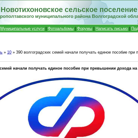
Новотихоновское сельское поселение
рополтавского муниципального района Волгоградской обл
|
Муниципальные услуги
|
Фотоальбомы
|
Форумы
|
Написать письмо
|
Под
ь
»
10
» 390 волгоградских семей начали получать единое пособие при
 семей начали получать единое пособие при превышении дохода на