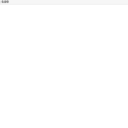
г
:
0.0
/
0