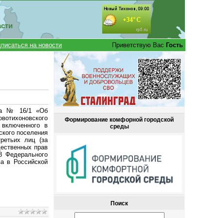
асти
писаться на новости
Приветствую Вас
Гость
ода № 16/1 «Об
вотихоновского
Формирование комфорной городской
 включенного в
среды
ского поселения
ретьих лиц (за
щественных прав
8 Федерального
а в Российской
Поиск