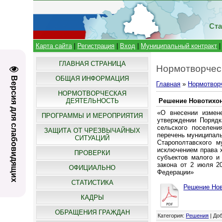
Ста
Карта сайта
|
Регистрация
|
Вход
|
Муниципальный контракт
ГЛАВНАЯ СТРАНИЦА
Нормотворчес
ОБЩАЯ ИНФОРМАЦИЯ
Версия для слабовидящих
Главная
»
Нормотвор
НОРМОТВОРЧЕСКАЯ
ДЕЯТЕЛЬНОСТЬ
Решение Новотихоно
«О внесении измен
ПРОГРАММЫ И МЕРОПРИЯТИЯ
утверждении Порядк
сельского поселени
ЗАЩИТА ОТ ЧРЕЗВЫЧАЙНЫХ
перечень муниципаль
СИТУАЦИЙ
Старополтавского м
исключением права х
ПРОВЕРКИ
субъектов малого и
закона от 2 июля 2
ОФИЦИАЛЬНО
Федерации»
СТАТИСТИКА
Решение Нов
КАДРЫ
ОБРАЩЕНИЯ ГРАЖДАН
Категория
:
Решения
|
До