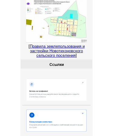
[
Правила землепользования и
застройки Новотихоновского
сельского поселения
]
Ссылки