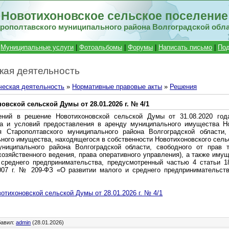
Новотихоновское сельское поселение
рополтавского муниципального района Волгоградской обл
|
Муниципальные услуги
|
Фотоальбомы
|
Форумы
|
Написать письмо
|
Под
кая деятельность
ческая деятельность
»
Нормативные правовые акты
»
Решения
вской сельской Думы от 28.01.2026 г. № 4/1
ений в решение Новотихоновской сельской Думы от 31.08.2020 г
а и условий предоставления в аренду муниципального имущества Но
я Старополтавского муниципального района Волгоградской области,
ного имущества, находящегося в собственности Новотихоновского сель
униципального района Волгоградской области, свободного от прав т
озяйственного ведения, права оперативного управления), а также иму
 среднего предпринимательства, предусмотренный частью 4 статьи 1
007 г. № 209-ФЗ «О развитии малого и среднего предпринимательств
отихоновской сельской Думы от 28.01.2026 г. № 4/1
бавил
:
admin
(28.01.2026)