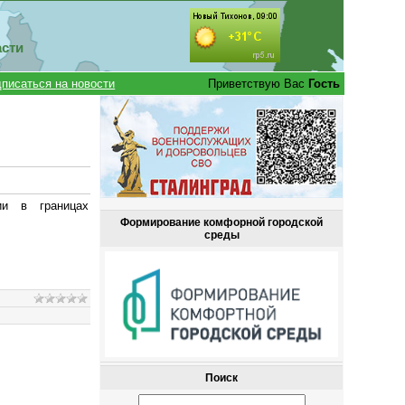
асти
писаться на новости
Приветствую Вас
Гость
ии в границах
Формирование комфорной городской
среды
Поиск