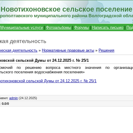
Новотихоновское сельское поселение
рополтавского муниципального района Волгоградской обл
|
Муниципальные услуги
|
Фотоальбомы
|
Форумы
|
Написать письмо
|
Под
кая деятельность
ческая деятельность
»
Нормативные правовые акты
»
Решения
вской сельской Думы от 24.12.2025 г. № 25/1
омочий по решению вопроса местного значения по организац
льского поселения водоснабжения поселения»
отихоновской сельской Думы от 24.12.2025 г. № 25/1
бавил
:
admin
(24.12.2025)
г
:
0.0
/
0