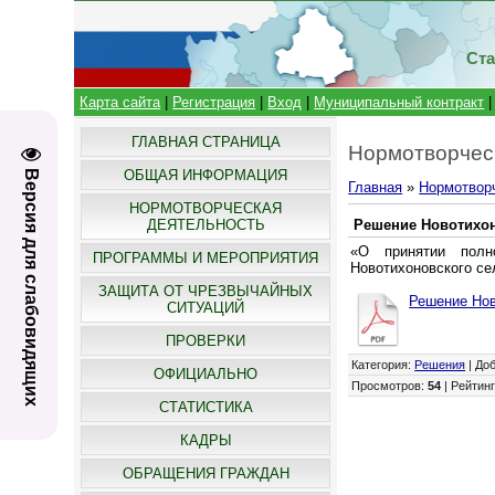
Ста
Карта сайта
|
Регистрация
|
Вход
|
Муниципальный контракт
ГЛАВНАЯ СТРАНИЦА
Нормотворчес
ОБЩАЯ ИНФОРМАЦИЯ
Версия для слабовидящих
Главная
»
Нормотвор
НОРМОТВОРЧЕСКАЯ
ДЕЯТЕЛЬНОСТЬ
Решение Новотихоно
«О принятии полн
ПРОГРАММЫ И МЕРОПРИЯТИЯ
Новотихоновского се
ЗАЩИТА ОТ ЧРЕЗВЫЧАЙНЫХ
Решение Нов
СИТУАЦИЙ
ПРОВЕРКИ
Категория
:
Решения
|
До
ОФИЦИАЛЬНО
Просмотров
:
54
|
Рейтин
СТАТИСТИКА
КАДРЫ
ОБРАЩЕНИЯ ГРАЖДАН