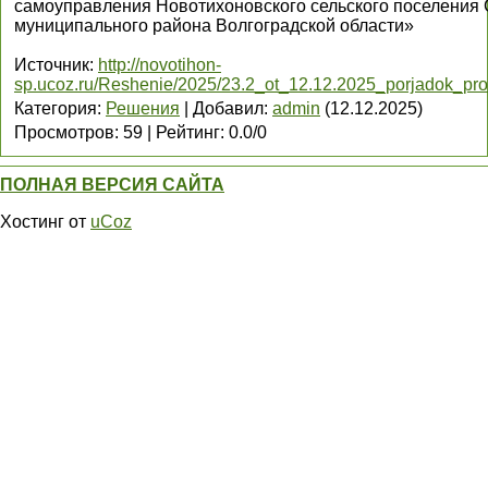
самоуправления Новотихоновского сельского поселения 
муниципального района Волгоградской области»
Источник
:
http://novotihon-
sp.ucoz.ru/Reshenie/2025/23.2_ot_12.12.2025_porjadok_pro
Категория
:
Решения
|
Добавил
:
admin
(12.12.2025)
Просмотров
:
59
|
Рейтинг
:
0.0
/
0
ПОЛНАЯ ВЕРСИЯ САЙТА
Хостинг от
uCoz