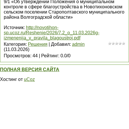
9/1 «Об утверждении Положения о муниципальном
контроле в сфере благоустройства в Новотихоновском
сельском поселении Старополтавского муниципального
района Волгоградской области»
Источник
:
http://novotihon-
sp.ucoz.ru/Reshenie/2026/7.2_o_11.03.2026g-
izmenenija_v_pravila_blagoustroj.pdf
Категория
:
Решения
|
Добавил
:
admin
(11.03.2026)
Просмотров
:
44
|
Рейтинг
:
0.0
/
0
ПОЛНАЯ ВЕРСИЯ САЙТА
Хостинг от
uCoz